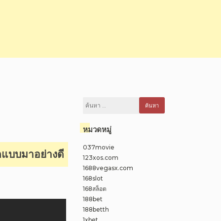
ค้นหา
สำหรับ:
หมวดหมู่
037movie
แบบมาอย่างดี
123xos.com
1688vegasx.com
168slot
168สล็อต
188bet
188betth
1xbet