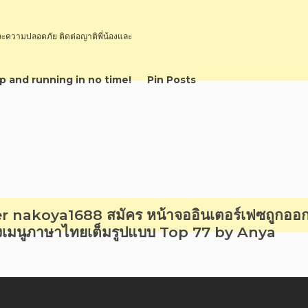
ละความปลอดภัย ติดต่อญาติพี่น้องและ
p and running in no time!
Pin Posts
nakoya1688 สมัคร หน้าจออินเตอร์เฟซถูกออก
โมงเมนูภาษาไทยเต็มรูปแบบ Top 77 by Anya