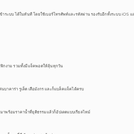
เข้าระบบ ได้ในทันที โดยใช้เบอร์โทรศัพท์และรหัสผ่าน รองรับอีกทั้งระบบ iOS แ
ิกงาม รวมทั้งมีแจ็คพอตให้ลุ้นทุกวัน
บาคาร่า รูเล็ต เสือมังกร และก็แบล็คแจ็คได้ครบ
าพร้อมราคาน้ำที่ยุติธรรมแล้วก็อัปเดตแบบเรียลไทม์