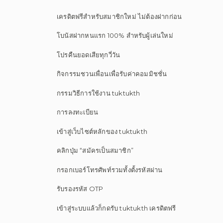
เครดิตฟรีสำหรับสมาชิกใหม่ ไม่ต้องฝากก่อน
โบนัสฝากหนแรก 100% สำหรับผู้เล่นใหม่
โปรคืนยอดเสียทุกวี่วัน
กิจกรรมชวนเพื่อนเพื่อรับค่าคอมมิชชั่น
กรรมวิธีการใช้งาน tuktukth
การลงทะเบียน
เข้าสู่เว็บไซต์หลักของ tuktukth
คลิกปุ่ม “สมัครเป็นสมาชิก”
กรอกเบอร์โทรศัพท์รวมทั้งตั้งรหัสผ่าน
รับรองรหัส OTP
เข้าสู่ระบบแล้วก็กดรับ tuktukth เครดิตฟรี