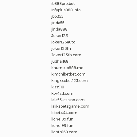
ib888pro.bet
infyplus888.info
jbo355
jinda55
jinda888
Joker123
joker123auto
joker123th
Joker123th.com
judhai168
khumsup888.me
kimchibetbet.com
kingxxxbet123.com
kiss918
ktv4sd.com
lala55-casino.com
lalikabetsgame.com
lcbet444.com
lionel99.fun
lionel99.fun
lionth168.com