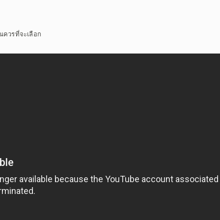
ณควรที่จะเลือก