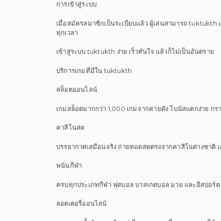
การเข้าสู่ระบบ
เมื่อสมัครสมาชิกเป็นระเบียบแล้ว ผู้เล่นสามารถ tuktukth 
ทุกเวลา
เข้าสู่ระบบ tuktukth ง่าย เร็วทันใจ แล้วก็ไม่เป็นอันตราย
บริการเกมที่มีใน tuktukth
สล็อตออนไลน์
เกมสล็อตมากกว่า 1,000 เกมจากค่ายดัง โบนัสแตกง่าย กราฟ
คาสิโนสด
บรรยากาศเสมือนจริง ถ่ายทอดสดตรงจากคาสิโนต่างชาติ เล่น
พนันกีฬา
ครบทุกประเภทกีฬา ฟุตบอล บาสเกตบอล มวย และอีสปอร์ต ม
ลอตเตอรี่ออนไลน์