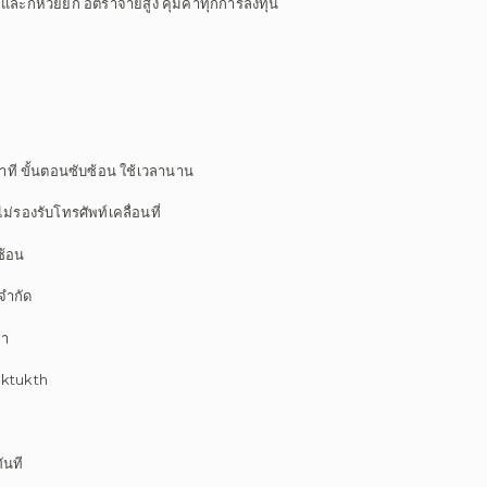
ละก็หวยยี่กี อัตราจ่ายสูง คุ้มค่าทุกการลงทุน
 นาที ขั้นตอนซับซ้อน ใช้เวลานาน
ม่รองรับโทรศัพท์เคลื่อนที่
ซ้อน
จำกัด
ลา
tuktukth
ันที