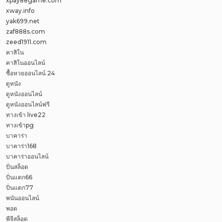
xpay88game.com
xway.info
yak699.net
zaf888s.com
zeed1911.com
คาสิโน
คาสิโนออนไลน์
ซื้อหวยออนไลน์ 24
ดูหนัง
ดูหนังออนไลน์
ดูหนังออนไลน์ฟรี
ทางเข้า live22
ทางเข้าpg
บาคาร่า
บาคาร่า168
บาคาร่าออนไลน์
ปั่นสล็อต
ปั่นแตก66
ปั่นแตก77
พนันออนไลน์
พอต
พีจีสล็อต