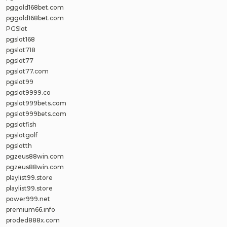
pggold168bet.com
pggold168bet.com
PGSlot
pgslot168
pgslot718
pgslot77
pgslot77.com
pgslot99
pgslot9999.co
pgslot999bets.com
pgslot999bets.com
pgslotfish
pgslotgolf
pgslotth
pgzeus88win.com
pgzeus88win.com
playlist99.store
playlist99.store
power999.net
premium66.info
proded888x.com