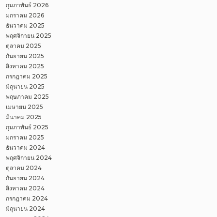
กุมภาพันธ์ 2026
มกราคม 2026
ธันวาคม 2025
พฤศจิกายน 2025
ตุลาคม 2025
กันยายน 2025
สิงหาคม 2025
กรกฎาคม 2025
มิถุนายน 2025
พฤษภาคม 2025
เมษายน 2025
มีนาคม 2025
กุมภาพันธ์ 2025
มกราคม 2025
ธันวาคม 2024
พฤศจิกายน 2024
ตุลาคม 2024
กันยายน 2024
สิงหาคม 2024
กรกฎาคม 2024
มิถุนายน 2024