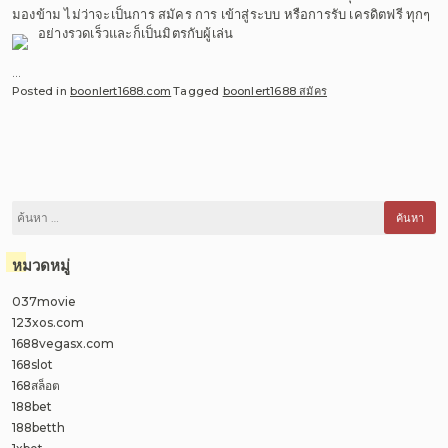
มองข้าม ไม่ว่าจะเป็นการ สมัคร การ เข้าสู่ระบบ หรือการรับ เครดิตฟรี ทุกๆ
อย่างรวดเร็วและก็เป็นมิตรกับผู้เล่น
…
Posted in
boonlert1688.com
Tagged
boonlert1688 สมัคร
ค้นหา
สำหรับ:
หมวดหมู่
037movie
123xos.com
1688vegasx.com
168slot
168สล็อต
188bet
188betth