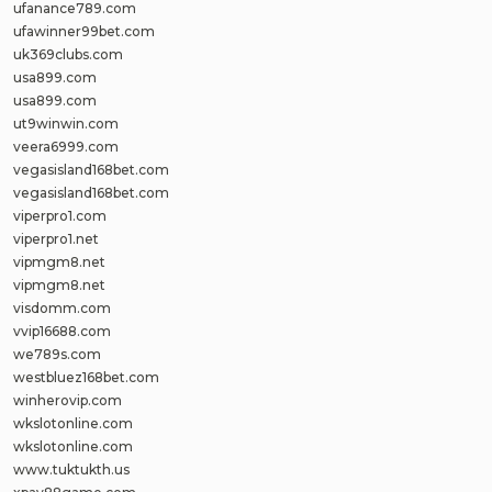
ufanance789.com
ufawinner99bet.com
uk369clubs.com
usa899.com
usa899.com
ut9winwin.com
veera6999.com
vegasisland168bet.com
vegasisland168bet.com
viperpro1.com
viperpro1.net
vipmgm8.net
vipmgm8.net
visdomm.com
vvip16688.com
we789s.com
westbluez168bet.com
winherovip.com
wkslotonline.com
wkslotonline.com
www.tuktukth.us