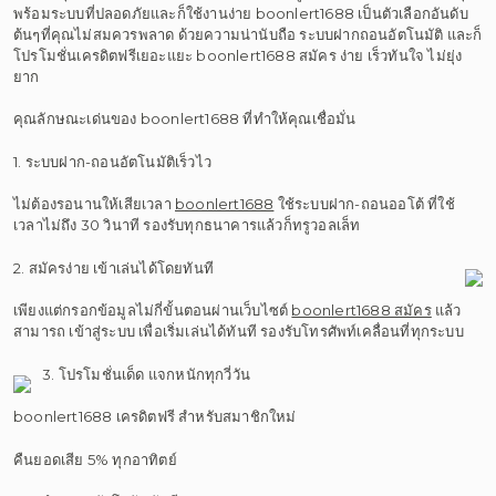
พร้อมระบบที่ปลอดภัยและก็ใช้งานง่าย boonlert1688 เป็นตัวเลือกอันดับ
ต้นๆที่คุณไม่สมควรพลาด ด้วยความน่านับถือ ระบบฝากถอนอัตโนมัติ และก็
โปรโมชั่นเครดิตฟรีเยอะแยะ boonlert1688 สมัคร ง่าย เร็วทันใจ ไม่ยุ่ง
ยาก
คุณลักษณะเด่นของ boonlert1688 ที่ทำให้คุณเชื่อมั่น
1. ระบบฝาก-ถอนอัตโนมัติเร็วไว
ไม่ต้องรอนานให้เสียเวลา
boonlert1688
ใช้ระบบฝาก-ถอนออโต้ ที่ใช้
เวลาไม่ถึง 30 วินาที รองรับทุกธนาคารแล้วก็ทรูวอลเล็ท
2. สมัครง่าย เข้าเล่นได้โดยทันที
เพียงแต่กรอกข้อมูลไม่กี่ขั้นตอนผ่านเว็บไซต์
boonlert1688 สมัคร
แล้ว
สามารถ เข้าสู่ระบบ เพื่อเริ่มเล่นได้ทันที รองรับโทรศัพท์เคลื่อนที่ทุกระบบ
3. โปรโมชั่นเด็ด แจกหนักทุกวี่วัน
boonlert1688 เครดิตฟรี สำหรับสมาชิกใหม่
คืนยอดเสีย 5% ทุกอาทิตย์