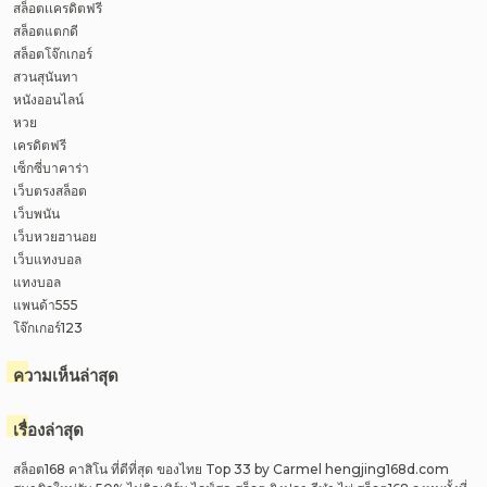
สล็อตเเครดิตฟรี
สล็อตแตกดี
สล็อตโจ๊กเกอร์
สวนสุนันทา
หนังออนไลน์
หวย
เครดิตฟรี
เซ็กซี่บาคาร่า
เว็บตรงสล็อต
เว็บพนัน
เว็บหวยฮานอย
เว็บแทงบอล
แทงบอล
แพนด้า555
โจ๊กเกอร์123
ความเห็นล่าสุด
เรื่องล่าสุด
สล็อต168 คาสิโน ที่ดีที่สุด ของไทย Top 33 by Carmel hengjing168d.com