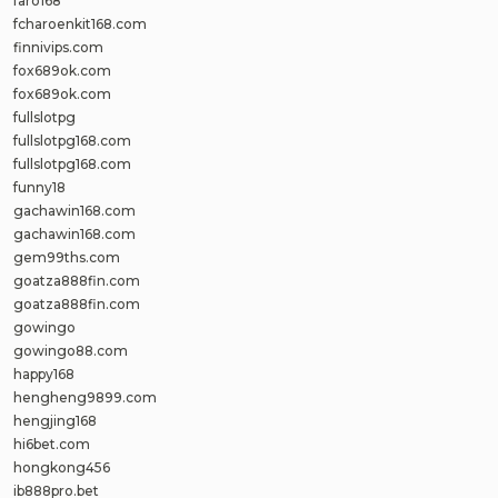
faro168
fcharoenkit168.com
finnivips.com
fox689ok.com
fox689ok.com
fullslotpg
fullslotpg168.com
fullslotpg168.com
funny18
gachawin168.com
gachawin168.com
gem99ths.com
goatza888fin.com
goatza888fin.com
gowingo
gowingo88.com
happy168
hengheng9899.com
hengjing168
hi6bet.com
hongkong456
ib888pro.bet