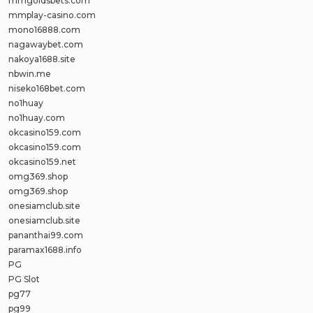
mmgoldsbets.com
mmplay-casino.com
mono16888.com
nagawaybet.com
nakoya1688.site
nbwin.me
niseko168bet.com
no1huay
no1huay.com
okcasino159.com
okcasino159.com
okcasino159.net
omg369.shop
omg369.shop
onesiamclub.site
onesiamclub.site
pananthai99.com
paramax1688.info
PG
PG Slot
pg77
pg99