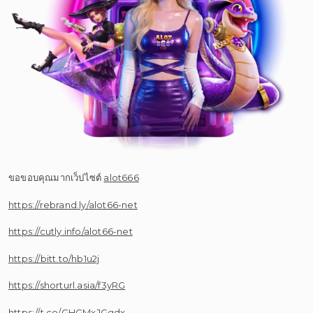
ขอขอบคุณมากเว็ปไซต์
alot666
https://rebrand.ly/alot66-net
https://cutly.info/alot66-net
https://bitt.to/hb1u2j
https://shorturl.asia/f3yRG
https://t.co/GHGMxJGgdx