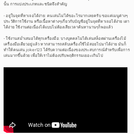
นั้น การแบ่งประเภทและชนิดจึงสำคัญ
• อยู่ในจุดที่หาเจอได้ง่าย: คนเล่นไม่ได้ขอะไรมากเลยครับ ขอแค่เมนูต่างๆ
ประวัติการใช้งาน หรือเนื้อหาต่างๆเกี่ยวกับบัญชีอยู่ในจุดที่หาเจอได้ง่าย เดา
ได้ง่าย ใช้งานต่อเนื่องได้แบบไม่ต้องเสียเวลาค้นหานานๆก็พอแล้ว
• ใช้งานสม่ำเสมอได้ทุกเครื่องมือ: บางบุคคลไม่ได้เล่นสล็อตผ่านเครื่องไม้
เครื่องมือเดียวอยู่แล้ว หากสามารถสลับเครื่องใช้ไม้สอยไปมาได้ง่าย มันก็
ทำให้คนเล่น joker123 ได้รับความต่อเนื่องของประสบการณ์สำหรับเพื่อการ
เล่นมากขึ้นด้วย เพื่อให้เราไม่ต้องปรับพฤติกรรมเยอะเกินไป