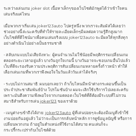
ระหว่างเล่นเกม joker slot เนื้อหาเล็กๆของเว็บไซต์มักพูดได้ว่าเข้าใจคน
เล่นจริงแค่ไหน
เมื่อพวกเราเริ่มเล่น joker123auto ไปครู่หนึ่ง พวกเราจะสัมผัสได้เลยว่า
ช่วงอย่างนี้ล่ะนะครับที่ทำให้รายละเอียดเล็กๆมีผลต่อความรู้สึกสูงมาก
เว็บไซต์ที่ดีไซน์มาเพื่อคนเล่นจริงแบบ joker123auto จะมีผลให้ทุกสิ่งทุก
อย่างดำเนินไปอย่างเป็นธรรมชาติ
• สลับเกมแบบไม่เสียจังหวะ: ผู้คนจำนวนไม่ใช้น้อยมีพฤติกรรมเปลี่ยนเกม
ตลอดระยะเวลาอยู่แล้ว บางวันถูกใจเกมนี้ บางวันอาจจะชอบเกมอื่นไปแล้ว
เว็บที่ดีจะรองรับความประพฤติการสับเปลี่ยนเกมหลายครั้งก้าวหน้า ทำให้
เลือกเล่นเกมที่พวกเราพึงพอใจในวันแล้ววันเล่าได้จริงๆ
• ระบบไม่กวนสมาธิ: ผมบอกเลยว่า ถ้าเว็บไหนมีหน้าต่างกระดอนขึ้นเป็น
ประจำประชาสัมพันธ์บ้าง โปรโมชันบ้าง ผมจะเลิกใช้บริการไปเลยล่ะครับ
เพราะมันดึงความพึงพอใจจากเกมตลอด เว็บไซต์ที่ดีต้องมีระบบที่ไม่กวน
สมาธิสำหรับการเล่น
joker123
ของเราด้วย
• เมนูต่างๆเข้าถึงได้ง่าย:
joker123auto
ผู้ที่เล่นบ่อยๆจะต้องมีเมนูที่เข้าใช้
งานบ่อยกันอยู่แล้ว ไม่ว่าจะเป็นการกลับหน้าหลัก การดูข้อมูลบัญชี หรือการ
เปลี่ยนพวกเกม ถ้าอยู่ในตำแหน่งที่ใช้งานได้สบาย คนเล่นก็จะ
กระปรี้กระเปร่ากับเว็บไซต์ด้วย