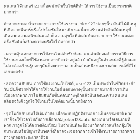
คนเล่น โจ๊กเกอร์123 สล็อต มักจำเว็บไซต์ที่ทำให้การใช้งานเป็นธรรมชาติ
มากกว่า
ถ้าหากเรามองในระยะยาว การใช้แรงงาน joker123 บ่อยๆนั้น มันมิได้มีเหตุ
ที่เกิดจากฟีพบร์หรือโปรโมชันใหม่ๆเพียงแค่นั้นขอรับ แต่ว่ามันมีต้นเหตุที่
เกิดจากความสนิทสนมแล้วก็ความสุขใจที่สะสมกันมาจากการใช้งานแต่ละ
ครั้ง ซึ่งมันก็สร้างความตรึงใจได้มากกว่า
• ความคุ้นเคยจากการใช้งานไม่สลับซับซ้อน: คนเล่นมักจดจำกรรมวิธีการ
ใช้งานของเว็บที่ใช้งานง่ายดายยิ่งกว่าอยู่แล้ว ถ้ามันอยู่ในตำแหน่งที่รู้จักและ
ไม่จะต้องเรียนรู้บ่อยๆมันก็จะเบาๆกลายเป็นส่วนหนึ่งของประสบการณ์ที่ดีไป
เลยนะครับ
• ลดความสับสน: การใช้แรงงานเว็บไซต์ joker123 เป็นประจำในชีวิตประจำ
วัน มันก็ช่วยทำให้การใช้งานในขั้นตอนต่างๆนั้นง่ายดายมากยิ่งกว่าเดิม
เนื่องจากพวกเราไม่สับสนกับขั้นตอนต่างๆอีกแล้วนั่นเองนะครับ คนเล่น
สล็อตจริงจึงถูกใจใช้งานเว็บไซต์อย่างนี้มากยิ่งกว่า
• จุดโฟกัสกับเกมได้เต็มกำลัง: เมื่อระบบปฏิบัติงานอย่างเป็นธรรมชาติ พวก
เราก็จะใช้เวลาไปกับการเลือกเกม joker123auto ลองเกม หรือเล่นเกมที่
พวกเราถูกใจได้อย่างเต็มเปี่ยม ไม่จำเป็นที่จะต้องมาวิตกกังวลหรือกลุ้มใจ
กับระบบหรือปัญหาที่บางครั้งก็อาจจะเจอจากการเข้าใช้งานรายการอาหาร
ต่างๆตลอดระยะเวลาด้วย