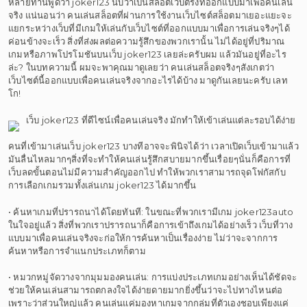
หลายท่านพูดว่า joker123 นับว่าเป็นสล็อตเว็บตรงที่ออกแบบมาเพื่อคนเล่น
จริง แน่นอนว่า คนเล่นสล็อตที่ผ่านการใช้งานเว็บไซต์สล็อตมาเยอะแยะจะ
แยกระหว่างเว็บที่มีเกมให้เล่นกับเว็บไซต์ที่ออกแบบมาเพื่อการเล่นจริงๆได้
ค่อนข้างจะเร็ว สิ่งที่ส่งผลต่อความรู้สึกของพวกเรานั้น ไม่ได้อยู่ที่ปริมาณ
เกมหรือภาพโปรโมชันบนเว็บ joker123 เลยล่ะครับผม แล้วมันอยู่ที่อะไร
ล่ะ? ในบทความนี้ ผมจะพาคุณมาดูเลยว่า คนเล่นสล็อตจริงๆสังเกตว่า
เว็บไซต์นี้ออกแบบเพื่อคนเล่นจริงจากอะไรได้บ้าง มาดูกันเลยนะครับ เลท
โก!
เว็บ joker123 ที่ดีไซน์เพื่อคนเล่นจริง มักทำให้เข้าเล่นแต่ละรอบได้ง่าย
คนที่เข้ามาเล่นเว็บ joker123 บางทีอาจจะพินิจได้ว่า เวลาเปิดเว็บเข้ามาแล้ว
มันลื่นไหลมากๆสิ่งที่จะทำให้คนเล่นรู้สึกสบายมากขึ้นเรื่อยๆนั่นก็คือการที่
เว็บลดขั้นตอนไม่มีความสำคัญออกไป ทำให้พวกเราสามารถจุดโฟกัสกับ
การเลือกเกมรวมทั้งเล่นเกม joker123 ได้มากขึ้น
• ค้นหาเกมที่ปรารถนาได้โดยทันที: ในขณะที่พวกเรามีเกม joker123auto
ในใจอยู่แล้ว สิ่งที่พวกเราปรารถนาก็คือการเข้าถึงเกมได้อย่างเร็ว เว็บที่วาง
แบบมาเพื่อคนเล่นจริงจะก่อให้การค้นหาเป็นเรื่องง่าย ไม่ว่าจะจากการ
ค้นหาหรือการจำแนกประเภทก็ตาม
• หมวกหมู่จัดวางจากมุมมองคนเล่น: การแบ่งประเภทเกมอย่างเห็นได้ชัดจะ
ช่วยให้คนเล่นสามารถตกลงใจได้ง่ายดายมากยิ่งขึ้นว่าจะไปทางไหนต่อ
เพราะว่าส่วนใหญ่แล้ว คนเล่นแค่มองหาเกมจากกลุ่มที่ตัวเองชอบเพียงแค่