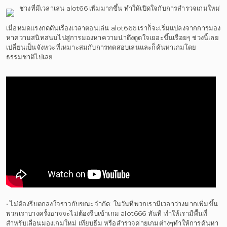
ช่วงที่มีเวลาเล่น alot66 เพิ่มมากขึ้น ทำให้เปิดใจกับการสำรวจเกมใหม่
เมื่อหมดแรงกดดันเรื่องเวลาตอนเล่น alot666 เราก็จะเริ่มแปลงจากการมอง
หาความสนิทสนมไปสู่การมองหาความน่าดึงดูดใจเยอะขึ้นเรื่อยๆ ช่วงนี้เลย
เปลี่ยนเป็นจังหวะที่เหมาะสมกับการทดสอบเล่นและก็ค้นหาเกมโดย
ธรรมชาติไปเลย
• ไม่ต้องรีบตกลงใจราวกับขณะจำกัด: ในวันที่พวกเรามีเวลาว่างมากเพิ่มขึ้น
พวกเราบางครั้งอาจจะไม่ต้องรีบเข้าเกม alot666 ทันที ทำให้เรามีพื้นที่
สำหรับเลื่อนมองเกมใหม่ เทียบธีม หรือสำรวจค่ายเกมต่างๆทำให้การค้นหา