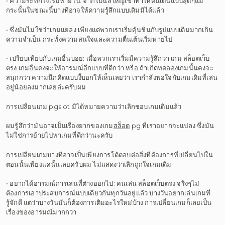
• ความระทึกใจเริ่มหายไป: จากโบนัสใหญ่เข้าทำให้ตื่นเต้นแบบสุดๆแม้
กระนั้นในขณะนี้บางทีอาจให้ความรู้สึกแบบเดิมมิได้แล้ว
• ซึ่งมันไม่ใช่ว่าเกมแย่ลง เพียงแต่พวกเราเริ่มคุ้นชินกับรูปแบบเดิมมากเกิน
ความจำเป็น กระทั่งความสนใจและความตื่นเต้นเริ่มหายไป
• เปรียบเทียบกับเกมอื่นบ่อย: เมื่อพวกเราเริ่มมีความรู้สึกว่า เกม สล็อตเว็บ
ตรง เกมอื่นคงจะให้อารมณ์อีกแบบที่ดีกว่า หรือ ถ้าเกิดทดลองเกมนั้นคงจะ
สนุกกว่า ความนึกคิดแบบงี้บอกให้เห็นเลยว่า เรากำลังพอใจกับเกมเดิมที่เล่น
อยู่น้อยลงมากเลยล่ะครับผม
การเปลี่ยนเกม pgslot มิได้หมายความว่าเลิกชอบเกมเดิมแล้ว
ผมรู้สึกว่ามันอาจเป็นเรื่องยากของเกม
สล็อต
pg ที่เราอยากจะแปลง ซึ่งมัน
ไม่ใช่การย้ายไปหาเกมที่ดีกว่านะครับ
การเปลี่ยนเกมบางทีอาจเป็นเพียงการโต้ตอบต่อสิ่งที่ต้องการที่เปลี่ยนไปใน
ตอนนั้นเพียงแค่นั้นเลยครับผม ไม่แสดงว่าเลิกถูกใจเกมเดิม
• อยากได้อารมณ์การเล่นที่ต่างออกไป: คนเล่น สล็อตเว็บตรง จริงๆไม่
ต้องการเอาประสบการณ์แบบเดียวกันทุกวันอยู่แล้ว บางวันอยากเล่นเกมที่
รู้จักดี แต่ว่าบางวันมันก็ต้องการเติมอะไรใหม่บ้าง การเปลี่ยนเกมก็เลยเป็น
เรื่องของอารมณ์มากกว่า