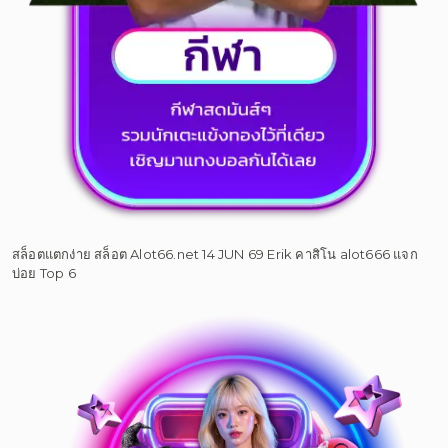
สล็อตแตกง่าย สล็อต Alot66.net 14 JUN 69 Erik คาสิโน alot666 แจก
บ่อย Top 6