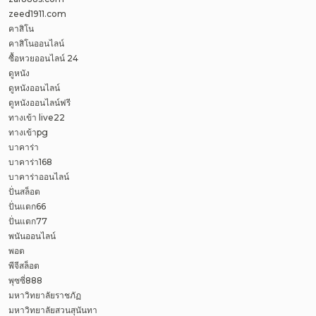
zeed1911.com
คาสิโน
คาสิโนออนไลน์
ซื้อหวยออนไลน์ 24
ดูหนัง
ดูหนังออนไลน์
ดูหนังออนไลน์ฟรี
ทางเข้า live22
ทางเข้าpg
บาคาร่า
บาคาร่า168
บาคาร่าออนไลน์
ปั่นสล็อต
ปั่นแตก66
ปั่นแตก77
พนันออนไลน์
พอต
พีจีสล็อต
พุซซี่888
มหาวิทยาลัยราชภัฏ
มหาวิทยาลัยสวนสุนันทา