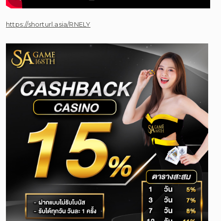
https://shorturl.asia/RNELY