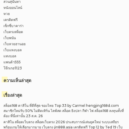
สวนสุนันทา
หนังออนไลน์
หวย
เครดิตฟรี
เซ็กซี่บาคาร่า
เว็บตรงสล็อต
เว็บพนัน
เว็บหวยฮานอย
เว็บแทงบอล
แทงบอล
แพนด้า555
โจ๊กเกอร์123
ความเห็นล่าสุด
เรื่องล่าสุด
สล็อต168 คาสิโน ที่ดีที่สุด ของไทย Top 33 by Carmel hengjing168d.com
สมาชิกใหม่รับ 50% ไม่ติดเทิร์น ไลฟ์สด สล็อต ยิงปลา กีฬา ไพ่ สล็อต168 ลงทุนทั้งที่
ต้อง ที่นี่เท่านั้น 23 ส.ค. 26
คาสิโน สล็อตเว็บตรง สล็อตเว็บตรง 2026 ประสบการณ์เล่นยุคใหม่ ระบบเสถียร
พร้อมเกมให้เลือกมากมาย เว็บตรง jin888.asia เครดิตฟรี Top 12 by Ted 19 เว็บ