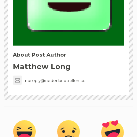
About Post Author
Matthew Long
noreply@nederlandbellen.co