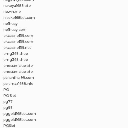
nakoya1688.site
nbwin.me
niseko168bet.com
no1huay
no1huay.com
okcasino159.com
okcasino159.com
okcasino159.net
omg369.shop
omg369.shop
onesiamclub.site
onesiamclub.site
pananthai99.com
paramax1688.info
PG
PG Slot
pg77
pg99
pggold168bet.com
pggold168bet.com
PGSlot