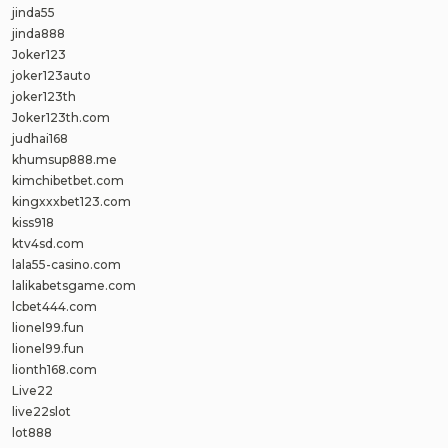
jinda55
jinda888
Joker123
joker123auto
joker123th
Joker123th.com
judhai168
khumsup888.me
kimchibetbet.com
kingxxxbet123.com
kiss918
ktv4sd.com
lala55-casino.com
lalikabetsgame.com
lcbet444.com
lionel99.fun
lionel99.fun
lionth168.com
Live22
live22slot
lot888