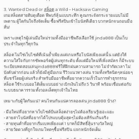
3. Wanted Dead or
สล็อต
a Wild – Hacksaw Gaming
เกมสล็อตสายดิบดุเดือด ฟีพบร์ลุ้นแบบระทึก คูณกระจัดกระจายแบบไม่มี
เพดาน ผู้ใดกันใจถึงจัดเต็ม ซื้อฟรีสปินเข้าโบนัสทีเดียว บวกหนักจนถอนมือ
สั่น!
เพราะเหตุไรผู้เล่นมือใหม่รวมทั้งมืออาชีพถึงเลือกใช้ jinda888 เป็นเว็บ
ประจำในทุกวี่ทุกวัน
สล็อต ไม่ใช่เว็บไซต์ที่เน้นย้ำเพียงแค่เกมหรือโบนัสเพียงแค่นั้น แต่ยังให้
ความใส่ใจกับการซัพพอร์ตผู้เล่นทุกระดับ ตั้งแต่มือใหม่ที่เพิ่งสมัคร ก็มีระบบ
ระเบียบทดสอบเล่นjinda888ฟรีให้ฝึกฝนความสามารถ ไม่จำกัดเวลา ไม่
บังคับฝากก่อน แล้วก็ยังมีคู่มือเกม รีวิวแนวทางเล่น รวมทั้งทริคนิดๆหน่อยๆ
ที่แชร์โดยผู้เล่นจริง สำหรับมืออาชีพที่อยากความเร็วในการทำธุรกรรม
สล็อต ใช้ระบบออโต้เต็มแบบอย่าง เบิกเงินไม่ถึง 5 วินาที พร้อมเชื่อมต่อกับ
ระบบธนาคารรวมทั้งวอลเล็ตทุกเจ้าในไทย
เหมาะกับผู้ใดกันแน่? คนไหนกันแน่ควรลองเล่น jinda888 บ้าง?
• มือใหม่ที่อยากหาเว็บไซต์ปั่นสล็อตง่ายๆไม่ต้องเรียนรู้เยอะแยะ
• สายล่าโบนัสที่อยากได้โปรแบบคุ้มสุดๆไม่ต้องเทิร์นเกินจริง
• สายทุนต่ำที่อยากเริ่มเบทเพียงแค่ 1 บาทก็มีสิทธิ์ลุ้นรางวัลใหญ่
• สายวัดดวงที่ถูกใจเกมโหดๆซื้อฟรีสปิน แจกหนักจัดเต็ม