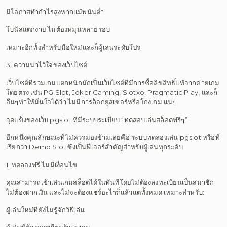
มีโอกาสทำกำไรสูงหากแม้พนันต่ำ
โบนัสแตกง่าย ไม่ต้องหมุนหลายรอบ
เหมาะอีกทั้งสำหรับมือใหม่และก็ผู้เล่นระดับโปร
3. ความน่าไว้ใจของเว็บไซต์
เว็บไซต์ที่รวมเกมแตกหนักมักเป็นเว็บไซต์ที่มีการซื้อลิขสิทธิ์แท้จากค่ายเกม
โดยตรง เช่น PG Slot, Joker Gaming, Slotxo, Pragmatic Play, และก็
อื่นๆทำให้มั่นใจได้ว่า ไม่มีการล็อกยูสเซอร์หรือโกงเกม แน่ๆ
จุดแข็งของเว็บ pgslot ที่มีระบบระเบียบ “ทดสอบเล่นสล็อตฟรีๆ”
อีกหนึ่งคุณลักษณะที่ไม่ควรมองข้ามเลยคือ ระบบทดลองเล่น pgslot หรือที่
เรียกว่า Demo Slot ซึ่งเป็นฟีเจอร์สำคัญสำหรับผู้เล่นทุกระดับ
1. ทดลองฟรี ไม่มีเงื่อนไข
คุณสามารถเข้าเล่นเกมสล็อตได้ในทันทีโดยไม่ต้องลงทะเบียนเป็นสมาชิก
ไม่ต้องฝากเงิน และไม่จะต้องแชร์อะไรก็แล้วแต่ทั้งหมด เหมาะสำหรับ:
ผู้เล่นใหม่ที่ยังไม่รู้จักวิธีเล่น