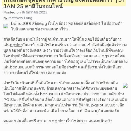
JAN 25 คาสิโนออนไลน์
Posted on
16 มกราคม 2025
by
Matthew Long
bonus888 สล็อตpg เว็บไซต์ตรง ทดลองเล่นสล็อตฟรี ไม่มีอย่างต่ำ
โบนัสแตกง่าย ช่องทางแตกทุกวี่วัน !
สวัสดีครับผม ผมมั่นใจว่าผู้คนจำนวนมากในที่นี้คงเคยได้ยินเกี่ยวกับการ
เล่น
pgslot
กันมาบ้างแล้วใช่ไหมครับผม? แต่ว่าผมเข้าใจกันดีอยู่แล้วว่าบาง
บุคคลบางทีอาจยังลังเล เพราะว่ายังไม่แน่ใจว่าจะเลือกเว็บไหนดีที่จะตอบ
โจทย์ทุกสิ่งที่ต้องการของพวกเรา วันนี้ผมจึงอยากเสนอแนะ pgslot สล็อต
เว็บไซต์ตรงที่ตอบสนองทุกความอยากได้ของผู้เล่น ไม่ว่าจะเป็นระบบทดลอง
เล่นbonus888ฟรี การฝากถอนไม่มีอย่างต่ำ และก็ยังรวมทั้งโบนัสที่แตก
ง่ายกระทั่งคนไม่ใช่น้อยจะต้องบอกต่อ
สำหรับใครกันแน่ที่เป็นมือใหม่ การได้ทดลองเล่นสล็อต888ฟรีก่อนถือ
เป็นโอกาสที่ดีมากนะครับ ด้วยเหตุว่าพวกเราจะได้ศึกษาระบบของเกม
โดยไม่ต้องเสียเงิน ทั้ง bonus888 ยังมีเกมนานาประการจากค่ายดังอย่าง
PG Slot ที่ขึ้นชื่อลือนามเรื่องโบนัสแตกง่าย ที่สำคัญยังรองรับการเล่นบนมือ
ถือทุกระบบอีกด้วย ผมจะพาทุกคนไปทำความรู้จักกับ pgslot แบบเจาะลึก
พร้อมวิธีดีๆที่สามารถจะช่วยเพิ่มโอกาสในการทำเงิน มาดูกันเลยขอรับ
ทดลองเล่นสล็อตฟรี จากค่าย pg slot เว็บไซต์ตรง ก่อนลงพนันจริง