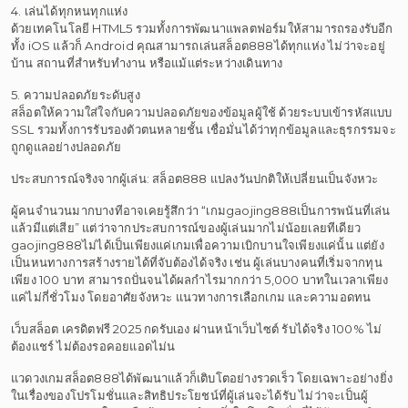
4. เล่นได้ทุกหนทุกแห่ง
ด้วยเทคโนโลยี HTML5 รวมทั้งการพัฒนาแพลตฟอร์มให้สามารถรองรับอีก
ทั้ง iOS แล้วก็ Android คุณสามารถเล่นสล็อต888ได้ทุกแห่ง ไม่ว่าจะอยู่
บ้าน สถานที่สำหรับทำงาน หรือแม้แต่ระหว่างเดินทาง
5. ความปลอดภัยระดับสูง
สล็อตให้ความใส่ใจกับความปลอดภัยของข้อมูลผู้ใช้ ด้วยระบบเข้ารหัสแบบ
SSL รวมทั้งการรับรองตัวตนหลายชั้น เชื่อมั่นได้ว่าทุกข้อมูลและธุรกรรมจะ
ถูกดูแลอย่างปลอดภัย
ประสบการณ์จริงจากผู้เล่น: สล็อต888 แปลงวันปกติให้เปลี่ยนเป็นจังหวะ
ผู้คนจำนวนมากบางทีอาจเคยรู้สึกว่า “เกมgaojing888เป็นการพนันที่เล่น
แล้วมีแต่เสีย” แต่ว่าจากประสบการณ์ของผู้เล่นมากไม่น้อยเลยทีเดียว
gaojing888ไม่ได้เป็นเพียงแค่เกมเพื่อความเบิกบานใจเพียงแค่นั้น แต่ยัง
เป็นหนทางการสร้างรายได้ที่จับต้องได้จริง เช่น ผู้เล่นบางคนที่เริ่มจากทุน
เพียง 100 บาท สามารถปั่นจนได้ผลกำไรมากกว่า 5,000 บาทในเวลาเพียง
แค่ไม่กี่ชั่วโมง โดยอาศัยจังหวะ แนวทางการเลือกเกม และความอดทน
เว็บสล็อต เครดิตฟรี 2025 กดรับเอง ผ่านหน้าเว็บไซต์ รับได้จริง 100% ไม่
ต้องแชร์ ไม่ต้องรอคอยแอดไม่น
แวดวงเกมสล็อต888ได้พัฒนาแล้วก็เติบโตอย่างรวดเร็ว โดยเฉพาะอย่างยิ่ง
ในเรื่องของโปรโมชั่นและสิทธิประโยชน์ที่ผู้เล่นจะได้รับ ไม่ว่าจะเป็นผู้