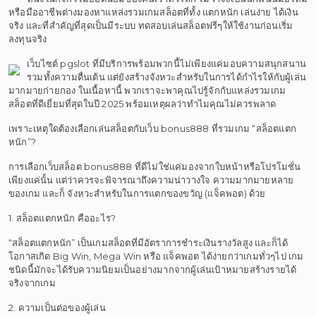
หรือมืออาชีพต่างมองหาแหล่งรวมเกมสล็อตที่ทั้ง แตกหนัก เล่นง่าย ได้เงิน
จริง และที่สำคัญที่สุดเป็นมีระบบ ทดสอบเล่นสล็อตฟรีๆให้ใช้งานก่อนเริ่ม
ลงทุนจริง
เว็บไซต์ pgslot ที่มีบริการพร้อมพวกนี้ไม่เพียงแค่มอบความสนุกสนาน
รวมทั้งความตื่นเต้น แต่ยังสร้างจังหวะสำหรับในการได้กำไรให้กับผู้เล่น
มากมายก่ายกอง ในเนื้อหานี้ พวกเราจะพาคุณไปรู้จักกับแหล่งรวมเกม
สล็อตที่ดีเยี่ยมที่สุดในปี 2025 พร้อมเหตุผลว่าทำไมคุณไม่ควรพลาด
เพราะเหตุใดต้องเลือกเล่นสล็อตกับเว็บ bonus888 ที่รวมเกม “สล็อตแตก
หนัก”?
การเลือกเว็บสล็อต bonus888 ที่ดีไม่ใช่แค่มองจากใบหน้าหรือโปรโมชั่น
เพียงแค่นั้น แต่ว่าควรจะพิจารณาถึงความน่าวางใจ ความมากมายหลาย
ของเกม และก็ จังหวะสำหรับในการแตกของขวัญ (แจ็คพอต) ด้วย
1. สล็อตแตกหนัก คืออะไร?
“สล็อตแตกหนัก” เป็นเกมสล็อตที่มีอัตราการชำระเงินรางวัลสูง และก็ได้
โอกาสเกิด Big Win, Mega Win หรือ แจ็คพอต ได้ง่ายกว่าเกมทั่วๆไป เกม
ชนิดนี้มักจะได้รับความนิยมเป็นอย่างมากจากผู้เล่นเป้าหมายสร้างรายได้
จริงจากเกม
2. ความเป็นต่อของผู้เล่น