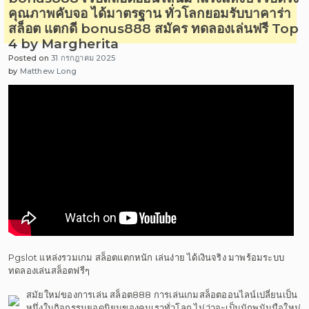
คุณภาพคับจอ ได้มาตรฐาน ทั่วโลกยอมรับบาคาร่า
สล็อต แตกดี bonus888 สมัคร ทดลองเล่นฟรี Top
4 by Margherita
Posted on
31 กรกฎาคม 2025
by
Matthew Long
Pgslot แหล่งรวมเกม สล็อตแตกหนัก เล่นง่าย ได้เงินจริง มาพร้อมระบบ
ทดลองเล่นสล็อตฟรีๆ
สมัยใหม่ของการเล่น สล็อต888 การเล่นเกมสล็อตออนไลน์เปลี่ยนเป็น
หนึ่งในกิจกรรมยอดนิยมของคนเราทั่วโลก ไม่ว่าจะเป็นนักพนันมือใหม่