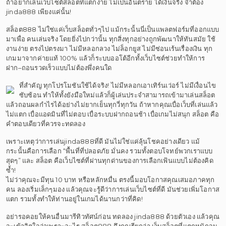
ถ้าอยากเล่นเว็บไซต์สล็อตที่แตกง่าย ไม่เป็นอันตราย ได้เงินจริง จำต้อง
jinda888 เพียงแค่นั้น!
สล็อต888 ไม่ใช่แค่เว็บสล็อตทั่วๆไป แม้กระนั้นนี่เป็นแพลตฟอร์มที่ออกแบบ
มาเพื่อ คนเล่นจริง โดยยิ่งไปกว่านั้น ทุกสิ่งทุกอย่างถูกพัฒนาให้ทันสมัย ใช้
งานง่าย ตรงไปตรงมา ไม่มีหลอกลวง ไม่ล็อกยูส ไม่มีซ่อนเร้นเรื่องเงิน ทุก
เกมมาจากค่ายแท้ 100% แล้วก็ระบบออโต้อีกทั้งเว็บไซต์ช่วยทำให้การ
ฝาก–ถอนรวดเร็วแบบไม่ต้องพึ่งคนใด
ที่สำคัญ ทุกโปรโมชันใช้ได้จริง! ไม่มีหลอกเอาเทิร์นเว่อร์ ไม่มีเงื่อนไข
ซับซ้อน ทำให้ทั้งยังมือใหม่แล้วก็ผู้เล่นประจำสามารถเข้ามาเล่นสล็อต
แล้วถอนผลกำไรได้อย่างไม่ยากเย็นทุกวี่ทุกวัน ถ้าหากคุณเบื่อเว็บที่เล่นแล้ว
ไม่แตก เบื่อแอดมินที่ไม่ตอบ เบื่อระบบฝากถอนช้า เบื่อเกมไม่สนุก สล็อต คือ
คำตอบเดียวที่ควรจะทดลอง
เพราะเหตุว่าการเล่นjinda888ที่ดี มันไม่ใช่แค่ลุ้นโชคอย่างเดียว แม้
กระนั้นคือการเลือก “พื้นที่ที่ปลอดภัย มั่นคง รวมทั้งตอบโจทย์พวกเราแบบ
สุดๆ” และ สล็อต คือเว็บไซต์ที่ผ่านทุกด่านของการเลือกเฟ้นแบบไม่ต้องคิด
ซ้ำ!
ไม่ว่าคุณจะมีทุน 10 บาท หรือหลักหมื่น ตรงนี้มอบโอกาสคุณเสมอภาคทุก
คน ลองเริ่มเล็กๆมอง แล้วคุณจะรู้ดีว่าการเล่นเว็บไซต์ที่ดี มันช่วยเพิ่มโอกาส
แตก รวมทั้งทำให้ท่านอยู่ในเกมได้นานกว่าที่คิด!
อย่ารอคอยให้คนอื่นมารีทิวทัศน์ก่อน ทดลอง jinda888 ด้วยตัวเอง แล้วคุณ
จะเข้าจิตใจว่าเพราะอะไร
สล็อต888
ถึงถูกเรียกว่า เว็บสล็อตที่แตกหนักจน