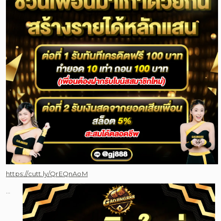
https://cutt.ly/QrEQnAoM
…