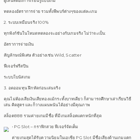
ผู้เล่นที่ต้องการเรียนรู้แบบเกม
ทดลองอัตราการจ่าย รวมทั้งฟีพบร์ต่างๆของแต่ละเกม
2. ระบบเหมือนจริง 100%
ทุกฟังก์ชันในโหมดทดลองจะอย่างกับเกมจริง ไม่ว่าจะเป็น:
อัตราการจ่ายเงิน
สัญลักษณ์พิเศษ ตัวอย่างเช่น Wild, Scatter
ฟีเจอร์ฟรีสปิน
ระบบโบนัสเกม
3. อดออมทุน ฝึกหัดก่อนเล่นจริง
คุณไม่ต้องเสียเงินเสียทองแม้กระทั้งบาทเดียว ก็สามารถศึกษาเล่าเรียนวิธี
เล่น คิดสูตร และก็วางแผนพนันได้อย่างมีคุณภาพ
สล็อต888 รวมค่ายเกมมีชื่อ ที่มีเกมสล็อตแตกหนักที่สุด
• PG Slot – กราฟิกสวย ฟีเจอร์จัดเต็ม
ค่ายเกมสุดได้รับความนิยมในเอเชีย PG Slot มีชื่อเสียงด้านเกมแตก