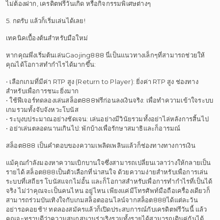
ไม่ต้องฝาก, เครดิตฟรีวันเกิด หรือกิจกรรมพิเศษต่างๆ
5. กดรับ แล้วก็เริ่มเล่นได้เลย!
เทคนิคเบื้องต้นสำหรับมือใหม่
หากคุณพึ่งเริ่มต้นเล่นGaojing888 นี่เป็นแนวทางเล็กๆที่สามารถช่วยให้
คุณได้โอกาสทำกำไรได้มากขึ้น:
• เลือกเกมที่มีค่า RTP สูง (Return to Player): ยิ่งค่า RTP สูง ช่องทาง
สำหรับเพื่อการชนะยิ่งมาก
• ใช้ฟีเจอร์ทดลองเล่นสล็อต888ฟรีก่อนลงเงินจริง: เพื่อทำความเข้าใจระบบ
เกมรวมทั้งจับจังหวะโบนัส
• ระบุงบประมาณอย่างชัดเจน: เล่นอย่างมีวินัยรวมทั้งอย่าไล่หลังการสิ้นไป
• อย่าเล่นตลอดนานเกินไป: พักบ้างเพื่อรักษาสมาธิและก็อารมณ์
สล็อต888 เป็นคำตอบของความเพลิดเพลินแล้วก็ช่องทางทางการเงิน
แม้คุณกำลังมองหาความเบิกบานใจซึ่งสามารถเปลี่ยนเวลาว่างให้กลายเป็น
รายได้ สล็อต888เป็นตัวเลือกที่น่าสนใจ ด้วยความง่ายสำหรับเพื่อการเล่น
ระบบที่เสถียร โบนัสแจกไม่อั้น และก็โอกาสสำหรับเพื่อการทำกำไรที่เป็นได้
จริง ไม่ว่าคุณจะเป็นคนไหน อยู่ไหน เพียงแค่มีโทรศัพท์มือถือเครื่องเดียวก็
สามารถร่วมบันเทิงใจกับเกมสล็อตออนไลน์จากสล็อต888ได้แต่ละวัน
อย่ารอคอยช้า! ทดลองสมัครแล้วก็เปิดประสบการณ์กับเครดิตฟรีวันนี้ แล้ว
คุณจะทราบดีว่าความสนุกสนานร่าเริงรวมทั้งรายได้สามารถเดินคู่กันได้