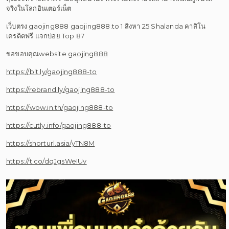
จริงในโลกอินเตอร์เน็ต
เว็บตรง gaojing888 gaojing888.to 1 สิงหา 25 Shalanda คาสิโน
เครดิตฟรี แจกบ่อย Top 87
ขอขอบคุณwebsite
gaojing888
https://bit.ly/gaojing888-to
https://rebrand.ly/gaojing888-to
https://wow.in.th/gaojing888-to
https://cutly.info/gaojing888-to
https://shorturl.asia/yTN8M
https://t.co/dqJgsWeIUv